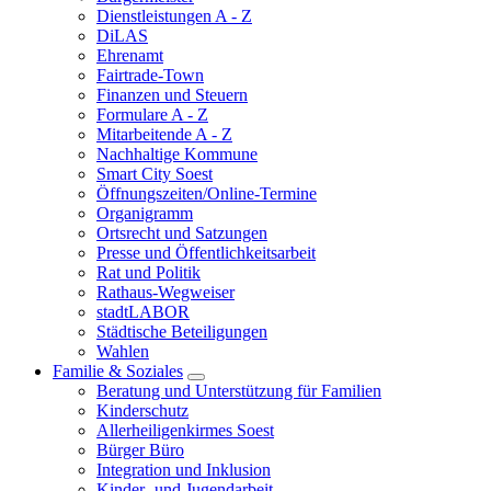
Dienstleistungen A - Z
DiLAS
Ehrenamt
Fairtrade-Town
Finanzen und Steuern
Formulare A - Z
Mitarbeitende A - Z
Nachhaltige Kommune
Smart City Soest
Öffnungszeiten/Online-Termine
Organigramm
Ortsrecht und Satzungen
Presse und Öffentlichkeitsarbeit
Rat und Politik
Rathaus-Wegweiser
stadtLABOR
Städtische Beteiligungen
Wahlen
Familie & Soziales
Beratung und Unterstützung für Familien
Kinderschutz
Allerheiligenkirmes Soest
Bürger Büro
Integration und Inklusion
Kinder- und Jugendarbeit