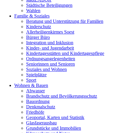
Städtische Beteiligungen
Wahlen
Familie & Soziales
Beratung und Unterstützung für Familien
Kinderschutz
Allerheiligenkirmes Soest
Bürger Büro
Integration und Inklusion
Kinder- und Jugendarbeit
Kindertagesstätten und Kindertagespflege
Ordnungsangelegenheiten
Seniorinnen und Senioren
Soziales und Wohnen
Spielplätze
Sport
Wohnen & Bauen
Abwasser
Brandschutz und Bevölkerungsschutz
Bauordnung
Denkmalschutz
Friedhöfe
Geoportal, Karten und Statistik
Glasfaserausbau
Grundstücke und Immobilien