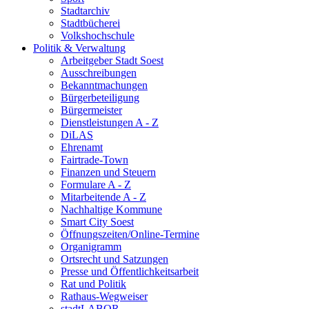
Stadtarchiv
Stadtbücherei
Volkshochschule
Politik & Verwaltung
Arbeitgeber Stadt Soest
Ausschreibungen
Bekanntmachungen
Bürgerbeteiligung
Bürgermeister
Dienstleistungen A - Z
DiLAS
Ehrenamt
Fairtrade-Town
Finanzen und Steuern
Formulare A - Z
Mitarbeitende A - Z
Nachhaltige Kommune
Smart City Soest
Öffnungszeiten/Online-Termine
Organigramm
Ortsrecht und Satzungen
Presse und Öffentlichkeitsarbeit
Rat und Politik
Rathaus-Wegweiser
stadtLABOR