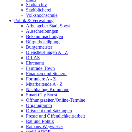
Stadtarchiv
Stadtbücherei
Volkshochschule
Politik & Verwaltung
Arbeitgeber Stadt Soest
Ausschreibungen
Bekanntmachungen
Bürgerbeteiligung
Bürgermeister
Dienstleistungen A - Z
DiLAS
Ehrenamt
Fairtrade-Town
Finanzen und Steuern
Formulare A - Z
Mitarbeitende A - Z
Nachhaltige Kommune
Smart City Soest
Öffnungszeiten/Online-Termine
Organigramm
Ortsrecht und Satzungen
Presse und Öffentlichkeitsarbeit
Rat und Politik
Rathaus-Wegweiser
stadtLABOR