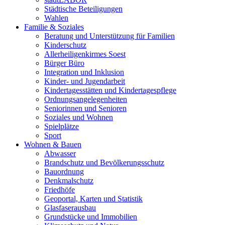
Städtische Beteiligungen
Wahlen
Familie & Soziales
Beratung und Unterstützung für Familien
Kinderschutz
Allerheiligenkirmes Soest
Bürger Büro
Integration und Inklusion
Kinder- und Jugendarbeit
Kindertagesstätten und Kindertagespflege
Ordnungsangelegenheiten
Seniorinnen und Senioren
Soziales und Wohnen
Spielplätze
Sport
Wohnen & Bauen
Abwasser
Brandschutz und Bevölkerungsschutz
Bauordnung
Denkmalschutz
Friedhöfe
Geoportal, Karten und Statistik
Glasfaserausbau
Grundstücke und Immobilien