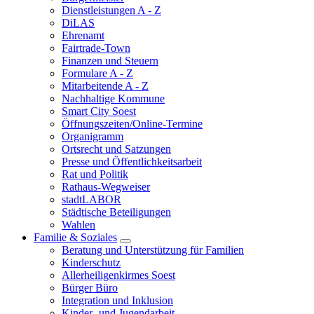
Dienstleistungen A - Z
DiLAS
Ehrenamt
Fairtrade-Town
Finanzen und Steuern
Formulare A - Z
Mitarbeitende A - Z
Nachhaltige Kommune
Smart City Soest
Öffnungszeiten/Online-Termine
Organigramm
Ortsrecht und Satzungen
Presse und Öffentlichkeitsarbeit
Rat und Politik
Rathaus-Wegweiser
stadtLABOR
Städtische Beteiligungen
Wahlen
Familie & Soziales
Beratung und Unterstützung für Familien
Kinderschutz
Allerheiligenkirmes Soest
Bürger Büro
Integration und Inklusion
Kinder- und Jugendarbeit