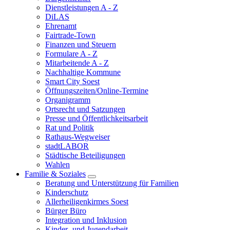
Dienstleistungen A - Z
DiLAS
Ehrenamt
Fairtrade-Town
Finanzen und Steuern
Formulare A - Z
Mitarbeitende A - Z
Nachhaltige Kommune
Smart City Soest
Öffnungszeiten/Online-Termine
Organigramm
Ortsrecht und Satzungen
Presse und Öffentlichkeitsarbeit
Rat und Politik
Rathaus-Wegweiser
stadtLABOR
Städtische Beteiligungen
Wahlen
Familie & Soziales
Beratung und Unterstützung für Familien
Kinderschutz
Allerheiligenkirmes Soest
Bürger Büro
Integration und Inklusion
Kinder- und Jugendarbeit