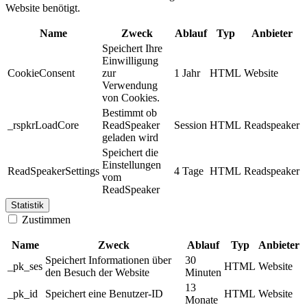
Website benötigt.
Name
Zweck
Ablauf
Typ
Anbieter
Speichert Ihre
Einwilligung
CookieConsent
zur
1 Jahr
HTML
Website
Verwendung
von Cookies.
Bestimmt ob
_rspkrLoadCore
ReadSpeaker
Session
HTML
Readspeaker
geladen wird
Speichert die
Einstellungen
ReadSpeakerSettings
4 Tage
HTML
Readspeaker
vom
ReadSpeaker
Statistik
Zustimmen
Name
Zweck
Ablauf
Typ
Anbieter
Speichert Informationen über
30
_pk_ses
HTML
Website
den Besuch der Website
Minuten
13
_pk_id
Speichert eine Benutzer-ID
HTML
Website
Monate