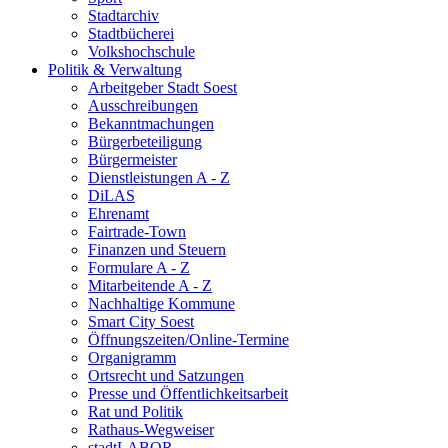
Stadtarchiv
Stadtbücherei
Volkshochschule
Politik & Verwaltung
Arbeitgeber Stadt Soest
Ausschreibungen
Bekanntmachungen
Bürgerbeteiligung
Bürgermeister
Dienstleistungen A - Z
DiLAS
Ehrenamt
Fairtrade-Town
Finanzen und Steuern
Formulare A - Z
Mitarbeitende A - Z
Nachhaltige Kommune
Smart City Soest
Öffnungszeiten/Online-Termine
Organigramm
Ortsrecht und Satzungen
Presse und Öffentlichkeitsarbeit
Rat und Politik
Rathaus-Wegweiser
stadtLABOR