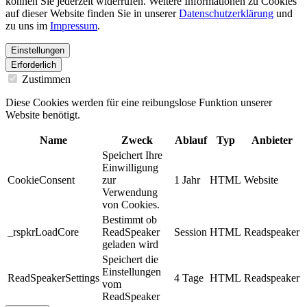
können Sie jederzeit widerrufen. Weitere Informationen zu Cookies
auf dieser Website finden Sie in unserer
Datenschutzerklärung
und
zu uns im
Impressum
.
Einstellungen
Erforderlich
Zustimmen
Diese Cookies werden für eine reibungslose Funktion unserer
Website benötigt.
Name
Zweck
Ablauf
Typ
Anbieter
Speichert Ihre
Einwilligung
CookieConsent
zur
1 Jahr
HTML
Website
Verwendung
von Cookies.
Bestimmt ob
_rspkrLoadCore
ReadSpeaker
Session
HTML
Readspeaker
geladen wird
Speichert die
Einstellungen
ReadSpeakerSettings
4 Tage
HTML
Readspeaker
vom
ReadSpeaker