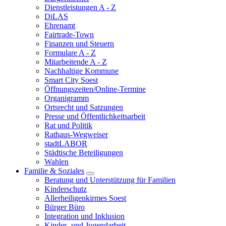
Dienstleistungen A - Z
DiLAS
Ehrenamt
Fairtrade-Town
Finanzen und Steuern
Formulare A - Z
Mitarbeitende A - Z
Nachhaltige Kommune
Smart City Soest
Öffnungszeiten/Online-Termine
Organigramm
Ortsrecht und Satzungen
Presse und Öffentlichkeitsarbeit
Rat und Politik
Rathaus-Wegweiser
stadtLABOR
Städtische Beteiligungen
Wahlen
Familie & Soziales
Beratung und Unterstützung für Familien
Kinderschutz
Allerheiligenkirmes Soest
Bürger Büro
Integration und Inklusion
Kinder- und Jugendarbeit