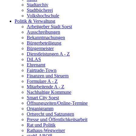
Stadtarchiv
Stadtbücherei
Volkshochschule
Politik & Verwaltung
Arbeitgeber Stadt Soest
Ausschreibungen
Bekanntmachungen
Bürgerbeteiligung
Bürgermeister
Dienstleistungen A - Z
DiLAS
Ehrenamt
Fairtrade-Town
Finanzen und Steuern
Formulare A - Z
Mitarbeitende A - Z
Nachhaltige Kommune
Smart City Soest
Öffnungszeiten/Online-Termine
Organigramm
Ortsrecht und Satzungen
Presse und Öffentlichkeitsarbeit
Rat und Politik
Rathaus-Wegweiser
stadtLABOR