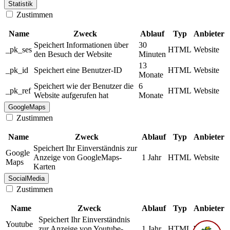
Statistik
Zustimmen
Name
Zweck
Ablauf
Typ
Anbieter
Speichert Informationen über
30
_pk_ses
HTML
Website
den Besuch der Website
Minuten
13
_pk_id
Speichert eine Benutzer-ID
HTML
Website
Monate
Speichert wie der Benutzer die
6
_pk_ref
HTML
Website
Website aufgerufen hat
Monate
GoogleMaps
Zustimmen
Name
Zweck
Ablauf
Typ
Anbieter
Speichert Ihr Einverständnis zur
Google
Anzeige von GoogleMaps-
1 Jahr
HTML
Website
Maps
Karten
SocialMedia
Zustimmen
Name
Zweck
Ablauf
Typ
Anbieter
Speichert Ihr Einverständnis
Youtube
zur Anzeige von Youtube-
1 Jahr
HTML
Website