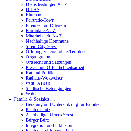
Dienstleistungen A - Z
DiLAS
Ehrenamt
Fairtrade-Town
Finanzen und Steuern
Formulare A - Z
Mitarbeitende A - Z
Nachhaltige Kommune
Smart City Soest
Öffnungszeiten/Online-Termine
Organigramm
Ortsrecht und Satzungen
Presse und Öffentlichkeitsarbeit
Rat und Politik
Rathaus-Wegweiser
stadtLABOR
Städtische Beteiligungen
Wahlen
Familie & Soziales
Beratung und Unterstützung für Familien
Kinderschutz
Allerheiligenkirmes Soest
Bürger Büro
Integration und Inklusion
Kinder- und Jugendarbeit