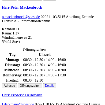
Herr Peter Mackenbrock
p.mackenbrock@soest.de
02921 103-5115
Abteilung Zentrale
Dienste
AG Informationstechnik
Rathaus II
Raum:
1.37
Windmühlenweg 21
59494 Soest
Öffnungszeiten
Tag
Uhrzeit
Montag:
08:30 - 12:30 / 14:00 - 16:00
Dienstag:
08:30 - 12:30 / 14:00 - 16:00
Mittwoch:
08:30 - 12:30 / 14:00 - 16:00
Donnerstag:
08:30 - 12:30 / 14:00 - 17:30
Freitag:
08:30 - 12:30
Adresse
Öffnungszeiten
Details
Herr Frederic Derkmann
f.derkmann@soest.de
02921 103-5119
Abteilung Zentrale Dienste