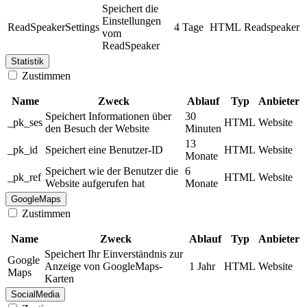
Speichert die
Einstellungen
ReadSpeakerSettings
4 Tage
HTML
Readspeaker
vom
ReadSpeaker
Statistik
Zustimmen
Name
Zweck
Ablauf
Typ
Anbieter
Speichert Informationen über
30
_pk_ses
HTML
Website
den Besuch der Website
Minuten
13
_pk_id
Speichert eine Benutzer-ID
HTML
Website
Monate
Speichert wie der Benutzer die
6
_pk_ref
HTML
Website
Website aufgerufen hat
Monate
GoogleMaps
Zustimmen
Name
Zweck
Ablauf
Typ
Anbieter
Speichert Ihr Einverständnis zur
Google
Anzeige von GoogleMaps-
1 Jahr
HTML
Website
Maps
Karten
SocialMedia