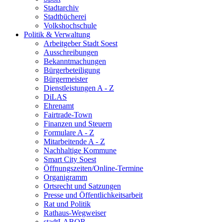
Stadtarchiv
Stadtbücherei
Volkshochschule
Politik & Verwaltung
Arbeitgeber Stadt Soest
Ausschreibungen
Bekanntmachungen
Bürgerbeteiligung
Bürgermeister
Dienstleistungen A - Z
DiLAS
Ehrenamt
Fairtrade-Town
Finanzen und Steuern
Formulare A - Z
Mitarbeitende A - Z
Nachhaltige Kommune
Smart City Soest
Öffnungszeiten/Online-Termine
Organigramm
Ortsrecht und Satzungen
Presse und Öffentlichkeitsarbeit
Rat und Politik
Rathaus-Wegweiser
stadtLABOR