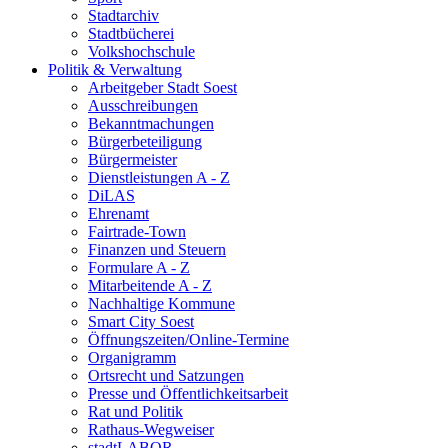
Stadtarchiv
Stadtbücherei
Volkshochschule
Politik & Verwaltung
Arbeitgeber Stadt Soest
Ausschreibungen
Bekanntmachungen
Bürgerbeteiligung
Bürgermeister
Dienstleistungen A - Z
DiLAS
Ehrenamt
Fairtrade-Town
Finanzen und Steuern
Formulare A - Z
Mitarbeitende A - Z
Nachhaltige Kommune
Smart City Soest
Öffnungszeiten/Online-Termine
Organigramm
Ortsrecht und Satzungen
Presse und Öffentlichkeitsarbeit
Rat und Politik
Rathaus-Wegweiser
stadtLABOR