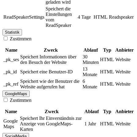
geladen wird
Speichert die
Einstellungen
ReadSpeakerSettings
4 Tage
HTML
Readspeaker
vom
ReadSpeaker
Statistik
Zustimmen
Name
Zweck
Ablauf
Typ
Anbieter
Speichert Informationen über
30
_pk_ses
HTML
Website
den Besuch der Website
Minuten
13
_pk_id
Speichert eine Benutzer-ID
HTML
Website
Monate
Speichert wie der Benutzer die
6
_pk_ref
HTML
Website
Website aufgerufen hat
Monate
GoogleMaps
Zustimmen
Name
Zweck
Ablauf
Typ
Anbieter
Speichert Ihr Einverständnis zur
Google
Anzeige von GoogleMaps-
1 Jahr
HTML
Website
Maps
Karten
SocialMedia