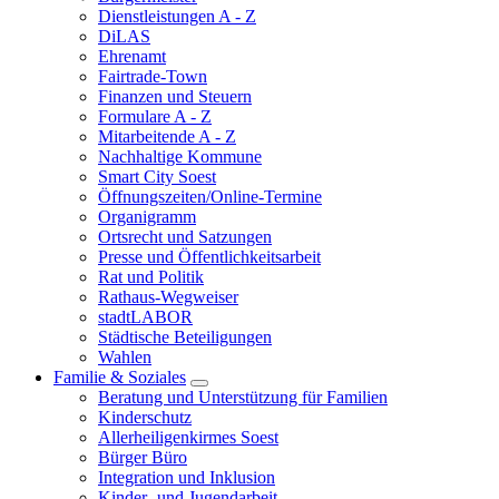
Dienstleistungen A - Z
DiLAS
Ehrenamt
Fairtrade-Town
Finanzen und Steuern
Formulare A - Z
Mitarbeitende A - Z
Nachhaltige Kommune
Smart City Soest
Öffnungszeiten/Online-Termine
Organigramm
Ortsrecht und Satzungen
Presse und Öffentlichkeitsarbeit
Rat und Politik
Rathaus-Wegweiser
stadtLABOR
Städtische Beteiligungen
Wahlen
Familie & Soziales
Beratung und Unterstützung für Familien
Kinderschutz
Allerheiligenkirmes Soest
Bürger Büro
Integration und Inklusion
Kinder- und Jugendarbeit