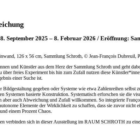
eichung
ptember 2025 – 8. Februar 2026 / Eröffnung: Sams
Leinwand, 126 x 56 cm, Sammlung Schroth, © Jean-François Dubreuil,
erinnen und Künstler aus dem Herz der Sammlung Schroth und geht dabe
u über freies Experiment bis hin zum Zufall nutzen diese Künstler*in
ebnis einer Suche ist.
ildgestaltung gegeben oder Systeme wie etwa Zahlenreihen selbst zum 
ierten Systemen basierte Konstruktion. Systematisch erforschen sie di
aber auch Abweichung und Zufall willkommen. So integrierte François M
utonome Elemente der Wirklichkeit zu schaffen, dass sie zuvor nicht ei
– und einem Prozent Chaos.
iehen verbinden sich in dieser Ausstellung im RAUM SCHROTH zu ei