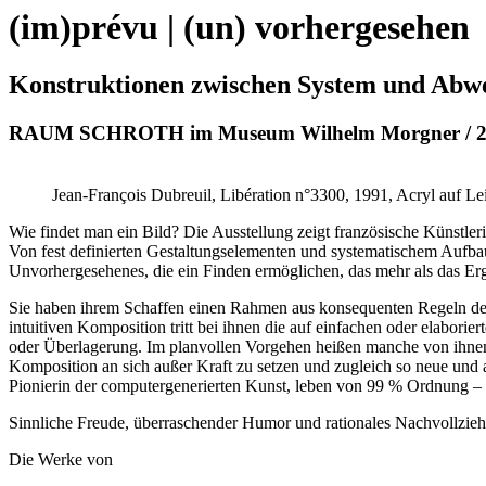
(im)prévu | (un) vorhergesehen
Konstruktionen zwischen System und Abw
RAUM SCHROTH im Museum Wilhelm Morgner / 28. Se
Jean-François Dubreuil, Libération n°3300, 1991, Acryl auf 
Wie findet man ein Bild? Die Ausstellung zeigt französische Künstl
Von fest definierten Gestaltungselementen und systematischem Aufba
Unvorhergesehenes, die ein Finden ermöglichen, das mehr als das Erg
Sie haben ihrem Schaffen einen Rahmen aus konsequenten Regeln der B
intuitiven Komposition tritt bei ihnen die auf einfachen oder elabor
oder Überlagerung. Im planvollen Vorgehen heißen manche von ihnen 
Komposition an sich außer Kraft zu setzen und zugleich so neue und a
Pionierin der computergenerierten Kunst, leben von 99 % Ordnung 
Sinnliche Freude, überraschender Humor und rationales Nachvollz
Die Werke von