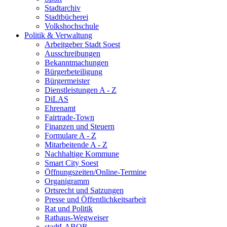
Stadtarchiv
Stadtbücherei
Volkshochschule
Politik & Verwaltung
Arbeitgeber Stadt Soest
Ausschreibungen
Bekanntmachungen
Bürgerbeteiligung
Bürgermeister
Dienstleistungen A - Z
DiLAS
Ehrenamt
Fairtrade-Town
Finanzen und Steuern
Formulare A - Z
Mitarbeitende A - Z
Nachhaltige Kommune
Smart City Soest
Öffnungszeiten/Online-Termine
Organigramm
Ortsrecht und Satzungen
Presse und Öffentlichkeitsarbeit
Rat und Politik
Rathaus-Wegweiser
stadtLABOR