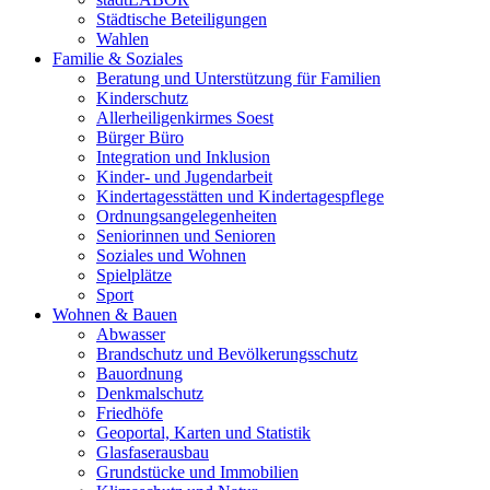
Städtische Beteiligungen
Wahlen
Familie & Soziales
Beratung und Unterstützung für Familien
Kinderschutz
Allerheiligenkirmes Soest
Bürger Büro
Integration und Inklusion
Kinder- und Jugendarbeit
Kindertagesstätten und Kindertagespflege
Ordnungsangelegenheiten
Seniorinnen und Senioren
Soziales und Wohnen
Spielplätze
Sport
Wohnen & Bauen
Abwasser
Brandschutz und Bevölkerungsschutz
Bauordnung
Denkmalschutz
Friedhöfe
Geoportal, Karten und Statistik
Glasfaserausbau
Grundstücke und Immobilien