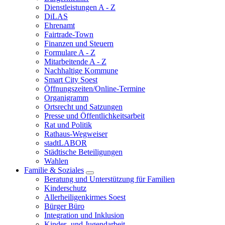
Dienstleistungen A - Z
DiLAS
Ehrenamt
Fairtrade-Town
Finanzen und Steuern
Formulare A - Z
Mitarbeitende A - Z
Nachhaltige Kommune
Smart City Soest
Öffnungszeiten/Online-Termine
Organigramm
Ortsrecht und Satzungen
Presse und Öffentlichkeitsarbeit
Rat und Politik
Rathaus-Wegweiser
stadtLABOR
Städtische Beteiligungen
Wahlen
Familie & Soziales
Beratung und Unterstützung für Familien
Kinderschutz
Allerheiligenkirmes Soest
Bürger Büro
Integration und Inklusion
Kinder- und Jugendarbeit