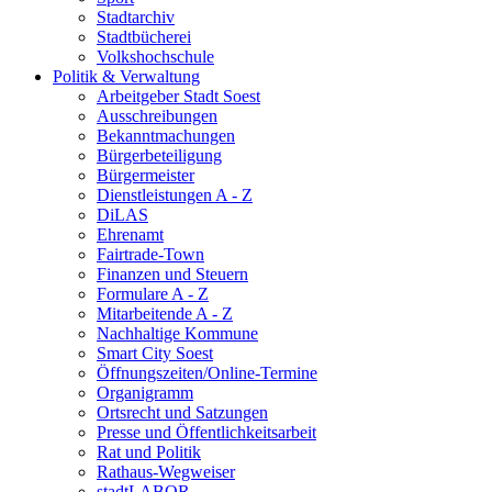
Stadtarchiv
Stadtbücherei
Volkshochschule
Politik & Verwaltung
Arbeitgeber Stadt Soest
Ausschreibungen
Bekanntmachungen
Bürgerbeteiligung
Bürgermeister
Dienstleistungen A - Z
DiLAS
Ehrenamt
Fairtrade-Town
Finanzen und Steuern
Formulare A - Z
Mitarbeitende A - Z
Nachhaltige Kommune
Smart City Soest
Öffnungszeiten/Online-Termine
Organigramm
Ortsrecht und Satzungen
Presse und Öffentlichkeitsarbeit
Rat und Politik
Rathaus-Wegweiser
stadtLABOR