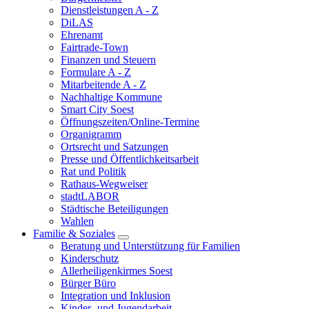
Dienstleistungen A - Z
DiLAS
Ehrenamt
Fairtrade-Town
Finanzen und Steuern
Formulare A - Z
Mitarbeitende A - Z
Nachhaltige Kommune
Smart City Soest
Öffnungszeiten/Online-Termine
Organigramm
Ortsrecht und Satzungen
Presse und Öffentlichkeitsarbeit
Rat und Politik
Rathaus-Wegweiser
stadtLABOR
Städtische Beteiligungen
Wahlen
Familie & Soziales
Beratung und Unterstützung für Familien
Kinderschutz
Allerheiligenkirmes Soest
Bürger Büro
Integration und Inklusion
Kinder- und Jugendarbeit