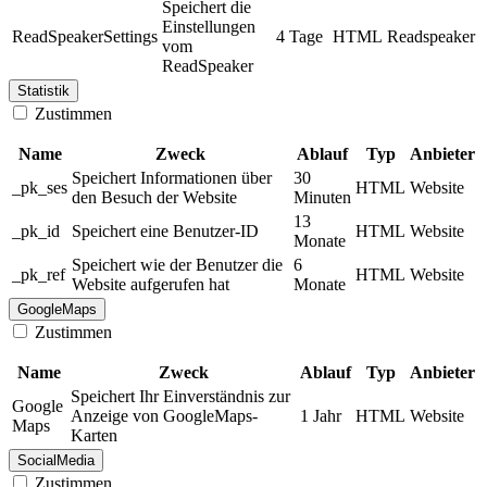
Speichert die
Einstellungen
ReadSpeakerSettings
4 Tage
HTML
Readspeaker
vom
ReadSpeaker
Statistik
Zustimmen
Name
Zweck
Ablauf
Typ
Anbieter
Speichert Informationen über
30
_pk_ses
HTML
Website
den Besuch der Website
Minuten
13
_pk_id
Speichert eine Benutzer-ID
HTML
Website
Monate
Speichert wie der Benutzer die
6
_pk_ref
HTML
Website
Website aufgerufen hat
Monate
GoogleMaps
Zustimmen
Name
Zweck
Ablauf
Typ
Anbieter
Speichert Ihr Einverständnis zur
Google
Anzeige von GoogleMaps-
1 Jahr
HTML
Website
Maps
Karten
SocialMedia
Zustimmen