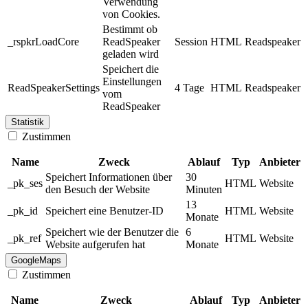
Verwendung
von Cookies.
Bestimmt ob
_rspkrLoadCore
ReadSpeaker
Session
HTML
Readspeaker
geladen wird
Speichert die
Einstellungen
ReadSpeakerSettings
4 Tage
HTML
Readspeaker
vom
ReadSpeaker
Statistik
Zustimmen
Name
Zweck
Ablauf
Typ
Anbieter
Speichert Informationen über
30
_pk_ses
HTML
Website
den Besuch der Website
Minuten
13
_pk_id
Speichert eine Benutzer-ID
HTML
Website
Monate
Speichert wie der Benutzer die
6
_pk_ref
HTML
Website
Website aufgerufen hat
Monate
GoogleMaps
Zustimmen
Name
Zweck
Ablauf
Typ
Anbieter