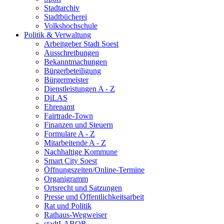
Stadtarchiv
Stadtbücherei
Volkshochschule
Politik & Verwaltung
Arbeitgeber Stadt Soest
Ausschreibungen
Bekanntmachungen
Bürgerbeteiligung
Bürgermeister
Dienstleistungen A - Z
DiLAS
Ehrenamt
Fairtrade-Town
Finanzen und Steuern
Formulare A - Z
Mitarbeitende A - Z
Nachhaltige Kommune
Smart City Soest
Öffnungszeiten/Online-Termine
Organigramm
Ortsrecht und Satzungen
Presse und Öffentlichkeitsarbeit
Rat und Politik
Rathaus-Wegweiser
stadtLABOR