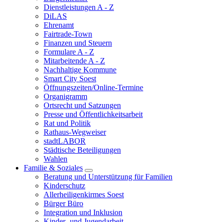
Dienstleistungen A - Z
DiLAS
Ehrenamt
Fairtrade-Town
Finanzen und Steuern
Formulare A - Z
Mitarbeitende A - Z
Nachhaltige Kommune
Smart City Soest
Öffnungszeiten/Online-Termine
Organigramm
Ortsrecht und Satzungen
Presse und Öffentlichkeitsarbeit
Rat und Politik
Rathaus-Wegweiser
stadtLABOR
Städtische Beteiligungen
Wahlen
Familie & Soziales
Beratung und Unterstützung für Familien
Kinderschutz
Allerheiligenkirmes Soest
Bürger Büro
Integration und Inklusion
Kinder- und Jugendarbeit