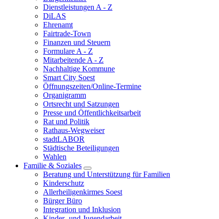
Dienstleistungen A - Z
DiLAS
Ehrenamt
Fairtrade-Town
Finanzen und Steuern
Formulare A - Z
Mitarbeitende A - Z
Nachhaltige Kommune
Smart City Soest
Öffnungszeiten/Online-Termine
Organigramm
Ortsrecht und Satzungen
Presse und Öffentlichkeitsarbeit
Rat und Politik
Rathaus-Wegweiser
stadtLABOR
Städtische Beteiligungen
Wahlen
Familie & Soziales
Beratung und Unterstützung für Familien
Kinderschutz
Allerheiligenkirmes Soest
Bürger Büro
Integration und Inklusion
Kinder- und Jugendarbeit