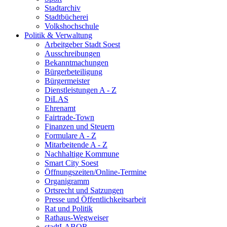
Stadtarchiv
Stadtbücherei
Volkshochschule
Politik & Verwaltung
Arbeitgeber Stadt Soest
Ausschreibungen
Bekanntmachungen
Bürgerbeteiligung
Bürgermeister
Dienstleistungen A - Z
DiLAS
Ehrenamt
Fairtrade-Town
Finanzen und Steuern
Formulare A - Z
Mitarbeitende A - Z
Nachhaltige Kommune
Smart City Soest
Öffnungszeiten/Online-Termine
Organigramm
Ortsrecht und Satzungen
Presse und Öffentlichkeitsarbeit
Rat und Politik
Rathaus-Wegweiser
stadtLABOR