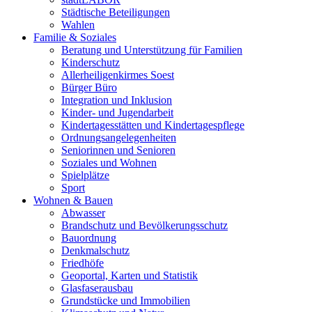
Städtische Beteiligungen
Wahlen
Familie & Soziales
Beratung und Unterstützung für Familien
Kinderschutz
Allerheiligenkirmes Soest
Bürger Büro
Integration und Inklusion
Kinder- und Jugendarbeit
Kindertagesstätten und Kindertagespflege
Ordnungsangelegenheiten
Seniorinnen und Senioren
Soziales und Wohnen
Spielplätze
Sport
Wohnen & Bauen
Abwasser
Brandschutz und Bevölkerungsschutz
Bauordnung
Denkmalschutz
Friedhöfe
Geoportal, Karten und Statistik
Glasfaserausbau
Grundstücke und Immobilien