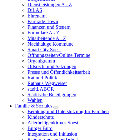
Dienstleistungen A - Z
DiLAS
Ehrenamt
Fairtrade-Town
Finanzen und Steuern
Formulare A - Z
Mitarbeitende A - Z
Nachhaltige Kommune
Smart City Soest
Öffnungszeiten/Online-Termine
Organigramm
Ortsrecht und Satzungen
Presse und Öffentlichkeitsarbeit
Rat und Politik
Rathaus-Wegweiser
stadtLABOR
Städtische Beteiligungen
Wahlen
Familie & Soziales
Beratung und Unterstützung für Familien
Kinderschutz
Allerheiligenkirmes Soest
Bürger Büro
Integration und Inklusion
Kinder- und Jugendarbeit