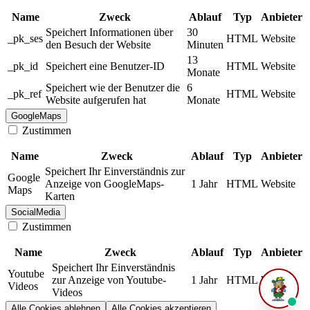
Name
Zweck
Ablauf
Typ
Anbieter
Speichert Informationen über
30
_pk_ses
HTML
Website
den Besuch der Website
Minuten
13
_pk_id
Speichert eine Benutzer-ID
HTML
Website
Monate
Speichert wie der Benutzer die
6
_pk_ref
HTML
Website
Website aufgerufen hat
Monate
GoogleMaps
Zustimmen
Name
Zweck
Ablauf
Typ
Anbieter
Speichert Ihr Einverständnis zur
Google
Anzeige von GoogleMaps-
1 Jahr
HTML
Website
Maps
Karten
SocialMedia
Zustimmen
Name
Zweck
Ablauf
Typ
Anbieter
Speichert Ihr Einverständnis
Youtube
zur Anzeige von Youtube-
1 Jahr
HTML
Website
Videos
Videos
Alle Cookies ablehnen
Alle Cookies akzeptieren