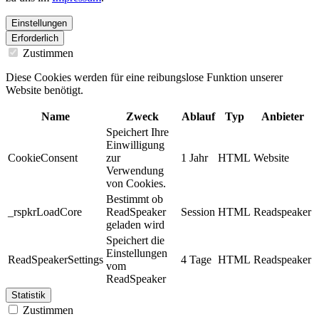
Einstellungen
Erforderlich
Zustimmen
Diese Cookies werden für eine reibungslose Funktion unserer
Website benötigt.
Name
Zweck
Ablauf
Typ
Anbieter
Speichert Ihre
Einwilligung
CookieConsent
zur
1 Jahr
HTML
Website
Verwendung
von Cookies.
Bestimmt ob
_rspkrLoadCore
ReadSpeaker
Session
HTML
Readspeaker
geladen wird
Speichert die
Einstellungen
ReadSpeakerSettings
4 Tage
HTML
Readspeaker
vom
ReadSpeaker
Statistik
Zustimmen