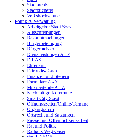
Stadtarchiv
Stadtbücherei
Volkshochschule
Politik & Verwaltung
Arbeitgeber Stadt Soest
Ausschreibungen
Bekanntmachungen
Bürgerbeteiligung
Bürgermeister
Dienstleistungen A - Z
DiLAS
Ehrenamt
Fairtrade-Town
Finanzen und Steuern
Formulare A - Z
Mitarbeitende A - Z
Nachhaltige Kommune
Smart City Soest
Öffnungszeiten/Online-Termine
Organigramm
Ortsrecht und Satzungen
Presse und Öffentlichkeitsarbeit
Rat und Politik
Rathaus-Wegweiser
stadtLABOR