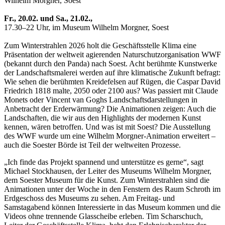
Wilhelm Morgner, Soest
Fr., 20.02. und Sa., 21.02.,
17.30–22 Uhr, im Museum Wilhelm Morgner, Soest
Zum Winterstrahlen 2026 holt die Geschäftsstelle Klima eine
Präsentation der weltweit agierenden Naturschutzorganisation WWF
(bekannt durch den Panda) nach Soest. Acht berühmte Kunstwerke
der Landschaftsmalerei werden auf ihre klimatische Zukunft befragt:
Wie sehen die berühmten Kreidefelsen auf Rügen, die Caspar David
Friedrich 1818 malte, 2050 oder 2100 aus? Was passiert mit Claude
Monets oder Vincent van Goghs Landschaftsdarstellungen in
Anbetracht der Erderwärmung? Die Animationen zeigen: Auch die
Landschaften, die wir aus den Highlights der modernen Kunst
kennen, wären betroffen. Und was ist mit Soest? Die Ausstellung
des WWF wurde um eine Wilhelm Morgner-Animation erweitert –
auch die Soester Börde ist Teil der weltweiten Prozesse.
„Ich finde das Projekt spannend und unterstütze es gerne“, sagt
Michael Stockhausen, der Leiter des Museums Wilhelm Morgner,
dem Soester Museum für die Kunst. Zum Winterstrahlen sind die
Animationen unter der Woche in den Fenstern des Raum Schroth im
Erdgeschoss des Museums zu sehen. Am Freitag- und
Samstagabend können Interessierte in das Museum kommen und die
Videos ohne trennende Glasscheibe erleben. Tim Scharschuch,