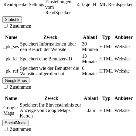
Einstellungen
ReadSpeakerSettings
4 Tage
HTML
Readspeaker
vom
ReadSpeaker
Statistik
Zustimmen
Name
Zweck
Ablauf
Typ
Anbieter
Speichert Informationen über
30
_pk_ses
HTML
Website
den Besuch der Website
Minuten
13
_pk_id
Speichert eine Benutzer-ID
HTML
Website
Monate
Speichert wie der Benutzer die
6
_pk_ref
HTML
Website
Website aufgerufen hat
Monate
GoogleMaps
Zustimmen
Name
Zweck
Ablauf
Typ
Anbieter
Speichert Ihr Einverständnis zur
Google
Anzeige von GoogleMaps-
1 Jahr
HTML
Website
Maps
Karten
SocialMedia
Zustimmen