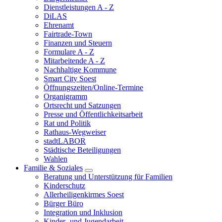
Dienstleistungen A - Z
DiLAS
Ehrenamt
Fairtrade-Town
Finanzen und Steuern
Formulare A - Z
Mitarbeitende A - Z
Nachhaltige Kommune
Smart City Soest
Öffnungszeiten/Online-Termine
Organigramm
Ortsrecht und Satzungen
Presse und Öffentlichkeitsarbeit
Rat und Politik
Rathaus-Wegweiser
stadtLABOR
Städtische Beteiligungen
Wahlen
Familie & Soziales
Beratung und Unterstützung für Familien
Kinderschutz
Allerheiligenkirmes Soest
Bürger Büro
Integration und Inklusion
Kinder- und Jugendarbeit