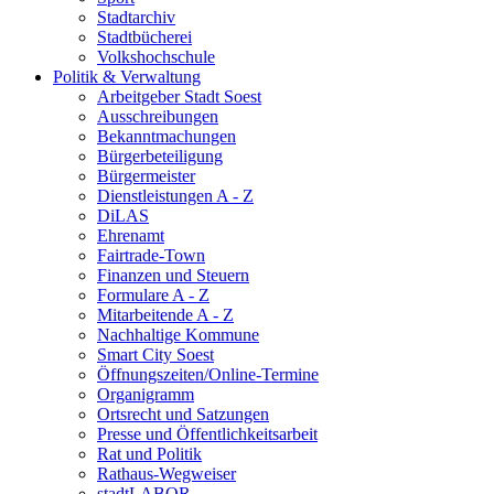
Stadtarchiv
Stadtbücherei
Volkshochschule
Politik & Verwaltung
Arbeitgeber Stadt Soest
Ausschreibungen
Bekanntmachungen
Bürgerbeteiligung
Bürgermeister
Dienstleistungen A - Z
DiLAS
Ehrenamt
Fairtrade-Town
Finanzen und Steuern
Formulare A - Z
Mitarbeitende A - Z
Nachhaltige Kommune
Smart City Soest
Öffnungszeiten/Online-Termine
Organigramm
Ortsrecht und Satzungen
Presse und Öffentlichkeitsarbeit
Rat und Politik
Rathaus-Wegweiser
stadtLABOR