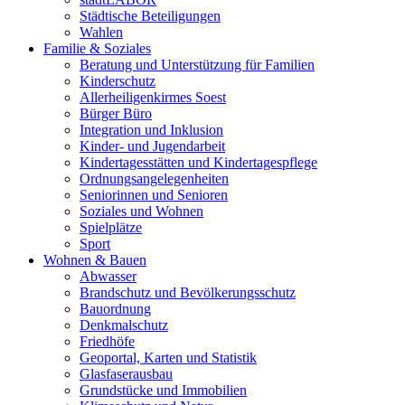
Städtische Beteiligungen
Wahlen
Familie & Soziales
Beratung und Unterstützung für Familien
Kinderschutz
Allerheiligenkirmes Soest
Bürger Büro
Integration und Inklusion
Kinder- und Jugendarbeit
Kindertagesstätten und Kindertagespflege
Ordnungsangelegenheiten
Seniorinnen und Senioren
Soziales und Wohnen
Spielplätze
Sport
Wohnen & Bauen
Abwasser
Brandschutz und Bevölkerungsschutz
Bauordnung
Denkmalschutz
Friedhöfe
Geoportal, Karten und Statistik
Glasfaserausbau
Grundstücke und Immobilien