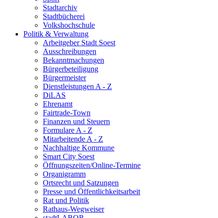
Stadtarchiv
Stadtbücherei
Volkshochschule
Politik & Verwaltung
Arbeitgeber Stadt Soest
Ausschreibungen
Bekanntmachungen
Bürgerbeteiligung
Bürgermeister
Dienstleistungen A - Z
DiLAS
Ehrenamt
Fairtrade-Town
Finanzen und Steuern
Formulare A - Z
Mitarbeitende A - Z
Nachhaltige Kommune
Smart City Soest
Öffnungszeiten/Online-Termine
Organigramm
Ortsrecht und Satzungen
Presse und Öffentlichkeitsarbeit
Rat und Politik
Rathaus-Wegweiser
stadtLABOR