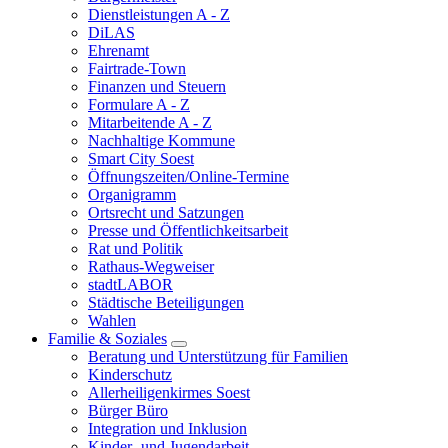
Dienstleistungen A - Z
DiLAS
Ehrenamt
Fairtrade-Town
Finanzen und Steuern
Formulare A - Z
Mitarbeitende A - Z
Nachhaltige Kommune
Smart City Soest
Öffnungszeiten/Online-Termine
Organigramm
Ortsrecht und Satzungen
Presse und Öffentlichkeitsarbeit
Rat und Politik
Rathaus-Wegweiser
stadtLABOR
Städtische Beteiligungen
Wahlen
Familie & Soziales
Beratung und Unterstützung für Familien
Kinderschutz
Allerheiligenkirmes Soest
Bürger Büro
Integration und Inklusion
Kinder- und Jugendarbeit