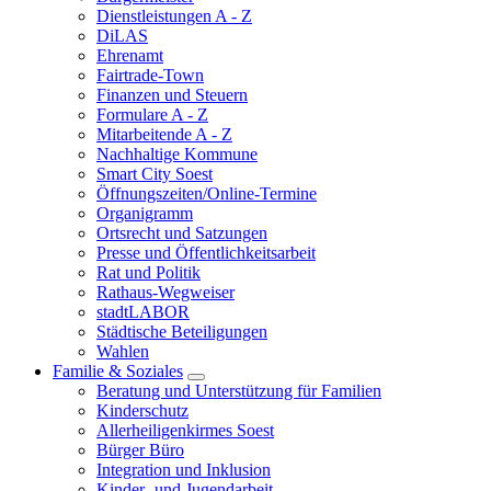
Dienstleistungen A - Z
DiLAS
Ehrenamt
Fairtrade-Town
Finanzen und Steuern
Formulare A - Z
Mitarbeitende A - Z
Nachhaltige Kommune
Smart City Soest
Öffnungszeiten/Online-Termine
Organigramm
Ortsrecht und Satzungen
Presse und Öffentlichkeitsarbeit
Rat und Politik
Rathaus-Wegweiser
stadtLABOR
Städtische Beteiligungen
Wahlen
Familie & Soziales
Beratung und Unterstützung für Familien
Kinderschutz
Allerheiligenkirmes Soest
Bürger Büro
Integration und Inklusion
Kinder- und Jugendarbeit