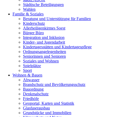
Städtische Beteiligungen
Wahlen
Familie & Soziales
Beratung und Unterstützung für Familien
Kinderschutz
Allerheiligenkirmes Soest
Bürger Büro
Integration und Inklusion
Kinder- und Jugendarbeit
Kindertagesstätten und Kindertagespflege
Ordnungsangelegenheiten
Seniorinnen und Senioren
Soziales und Wohnen
Spielplätze
Sport
Wohnen & Bauen
Abwasser
Brandschutz und Bevölkerungsschutz
Bauordnung
Denkmalschutz
Friedhöfe
Geoportal, Karten und Statistik
Glasfaserausbau
Grundstücke und Immobilien