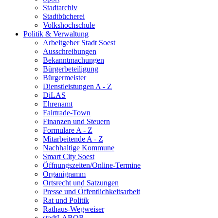
Stadtarchiv
Stadtbücherei
Volkshochschule
Politik & Verwaltung
Arbeitgeber Stadt Soest
Ausschreibungen
Bekanntmachungen
Bürgerbeteiligung
Bürgermeister
Dienstleistungen A - Z
DiLAS
Ehrenamt
Fairtrade-Town
Finanzen und Steuern
Formulare A - Z
Mitarbeitende A - Z
Nachhaltige Kommune
Smart City Soest
Öffnungszeiten/Online-Termine
Organigramm
Ortsrecht und Satzungen
Presse und Öffentlichkeitsarbeit
Rat und Politik
Rathaus-Wegweiser
stadtLABOR