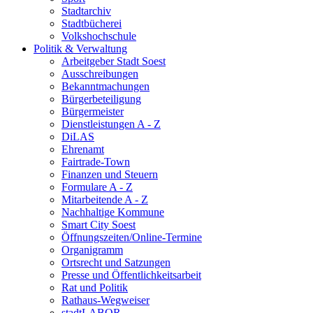
Stadtarchiv
Stadtbücherei
Volkshochschule
Politik & Verwaltung
Arbeitgeber Stadt Soest
Ausschreibungen
Bekanntmachungen
Bürgerbeteiligung
Bürgermeister
Dienstleistungen A - Z
DiLAS
Ehrenamt
Fairtrade-Town
Finanzen und Steuern
Formulare A - Z
Mitarbeitende A - Z
Nachhaltige Kommune
Smart City Soest
Öffnungszeiten/Online-Termine
Organigramm
Ortsrecht und Satzungen
Presse und Öffentlichkeitsarbeit
Rat und Politik
Rathaus-Wegweiser
stadtLABOR