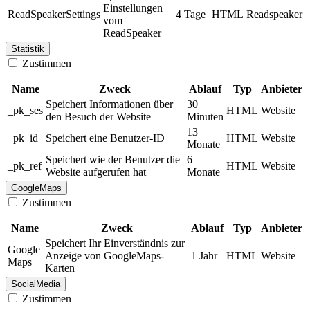
Einstellungen
ReadSpeakerSettings
4 Tage
HTML
Readspeaker
vom
ReadSpeaker
Statistik
Zustimmen
Name
Zweck
Ablauf
Typ
Anbieter
Speichert Informationen über
30
_pk_ses
HTML
Website
den Besuch der Website
Minuten
13
_pk_id
Speichert eine Benutzer-ID
HTML
Website
Monate
Speichert wie der Benutzer die
6
_pk_ref
HTML
Website
Website aufgerufen hat
Monate
GoogleMaps
Zustimmen
Name
Zweck
Ablauf
Typ
Anbieter
Speichert Ihr Einverständnis zur
Google
Anzeige von GoogleMaps-
1 Jahr
HTML
Website
Maps
Karten
SocialMedia
Zustimmen