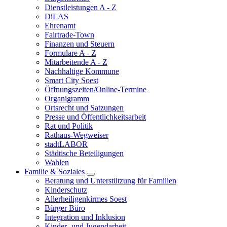
Dienstleistungen A - Z
DiLAS
Ehrenamt
Fairtrade-Town
Finanzen und Steuern
Formulare A - Z
Mitarbeitende A - Z
Nachhaltige Kommune
Smart City Soest
Öffnungszeiten/Online-Termine
Organigramm
Ortsrecht und Satzungen
Presse und Öffentlichkeitsarbeit
Rat und Politik
Rathaus-Wegweiser
stadtLABOR
Städtische Beteiligungen
Wahlen
Familie & Soziales
Beratung und Unterstützung für Familien
Kinderschutz
Allerheiligenkirmes Soest
Bürger Büro
Integration und Inklusion
Kinder- und Jugendarbeit