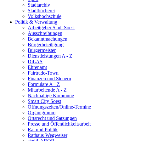
Stadtarchiv
Stadtbücherei
Volkshochschule
Politik & Verwaltung
Arbeitgeber Stadt Soest
Ausschreibungen
Bekanntmachungen
Bürgerbeteiligung
Bürgermeister
Dienstleistungen A - Z
DiLAS
Ehrenamt
Fairtrade-Town
Finanzen und Steuern
Formulare A - Z
Mitarbeitende A - Z
Nachhaltige Kommune
Smart City Soest
Öffnungszeiten/Online-Termine
Organigramm
Ortsrecht und Satzungen
Presse und Öffentlichkeitsarbeit
Rat und Politik
Rathaus-Wegweiser
stadtLABOR