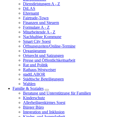
Dienstleistungen A - Z
DiLAS
Ehrenamt
Fairtrade-Town
Finanzen und Steuern
Formulare A - Z
Mitarbeitende A - Z
Nachhaltige Kommune
Smart City Soest
Öffnungszeiten/Online-Termine
Organigramm
Ortsrecht und Satzungen
Presse und Öffentlichkeitsarbeit
Rat und Politik
Rathaus-Wegweiser
stadtLABOR
Städtische Beteiligungen
Wahlen
Familie & Soziales
Beratung und Unterstützung für Familien
Kinderschutz
Allerheiligenkirmes Soest
Bürger Büro
Integration und Inklusion
Kinder- und Jugendarbeit