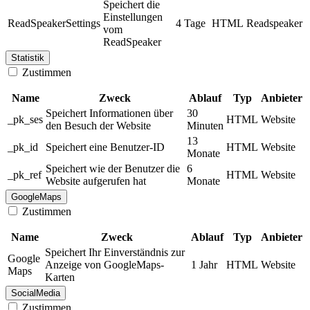
Speichert die
Einstellungen
ReadSpeakerSettings
4 Tage
HTML
Readspeaker
vom
ReadSpeaker
Statistik
Zustimmen
Name
Zweck
Ablauf
Typ
Anbieter
Speichert Informationen über
30
_pk_ses
HTML
Website
den Besuch der Website
Minuten
13
_pk_id
Speichert eine Benutzer-ID
HTML
Website
Monate
Speichert wie der Benutzer die
6
_pk_ref
HTML
Website
Website aufgerufen hat
Monate
GoogleMaps
Zustimmen
Name
Zweck
Ablauf
Typ
Anbieter
Speichert Ihr Einverständnis zur
Google
Anzeige von GoogleMaps-
1 Jahr
HTML
Website
Maps
Karten
SocialMedia
Zustimmen