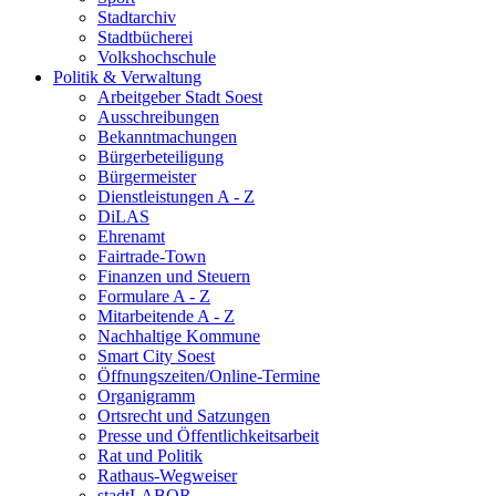
Stadtarchiv
Stadtbücherei
Volkshochschule
Politik & Verwaltung
Arbeitgeber Stadt Soest
Ausschreibungen
Bekanntmachungen
Bürgerbeteiligung
Bürgermeister
Dienstleistungen A - Z
DiLAS
Ehrenamt
Fairtrade-Town
Finanzen und Steuern
Formulare A - Z
Mitarbeitende A - Z
Nachhaltige Kommune
Smart City Soest
Öffnungszeiten/Online-Termine
Organigramm
Ortsrecht und Satzungen
Presse und Öffentlichkeitsarbeit
Rat und Politik
Rathaus-Wegweiser
stadtLABOR