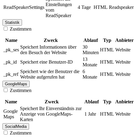
Einstellungen
ReadSpeakerSettings
4 Tage
HTML
Readspeaker
vom
ReadSpeaker
Statistik
Zustimmen
Name
Zweck
Ablauf
Typ
Anbieter
Speichert Informationen über
30
_pk_ses
HTML
Website
den Besuch der Website
Minuten
13
_pk_id
Speichert eine Benutzer-ID
HTML
Website
Monate
Speichert wie der Benutzer die
6
_pk_ref
HTML
Website
Website aufgerufen hat
Monate
GoogleMaps
Zustimmen
Name
Zweck
Ablauf
Typ
Anbieter
Speichert Ihr Einverständnis zur
Google
Anzeige von GoogleMaps-
1 Jahr
HTML
Website
Maps
Karten
SocialMedia
Zustimmen