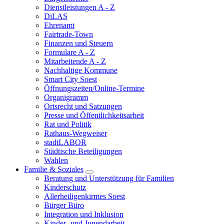
Dienstleistungen A - Z
DiLAS
Ehrenamt
Fairtrade-Town
Finanzen und Steuern
Formulare A - Z
Mitarbeitende A - Z
Nachhaltige Kommune
Smart City Soest
Öffnungszeiten/Online-Termine
Organigramm
Ortsrecht und Satzungen
Presse und Öffentlichkeitsarbeit
Rat und Politik
Rathaus-Wegweiser
stadtLABOR
Städtische Beteiligungen
Wahlen
Familie & Soziales
Beratung und Unterstützung für Familien
Kinderschutz
Allerheiligenkirmes Soest
Bürger Büro
Integration und Inklusion
Kinder- und Jugendarbeit