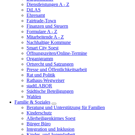
Dienstleistungen A - Z
DiLAS
Ehrenamt
Fairtrade-Town
Finanzen und Steuern
Formulare A - Z
Mitarbeitende A - Z
Nachhaltige Kommune
Smart City Soest
Öffnungszeiten/Online-Termine
Organigramm
Ortsrecht und Satzungen
Presse und Öffentlichkeitsarbeit
Rat und Politik
Rathaus-Wegweiser
stadtLABOR
Städtische Beteiligungen
Wahlen
Familie & Soziales
Beratung und Unterstützung für Familien
Kinderschutz
Allerheiligenkirmes Soest
Bürger Büro
Integration und Inklusion
Kinder- und Jugendarbeit