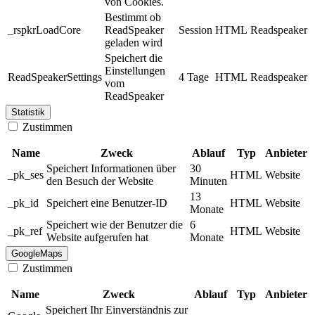
von Cookies.
Bestimmt ob
_rspkrLoadCore
ReadSpeaker
Session
HTML
Readspeaker
geladen wird
Speichert die
Einstellungen
ReadSpeakerSettings
4 Tage
HTML
Readspeaker
vom
ReadSpeaker
Statistik
Zustimmen
Name
Zweck
Ablauf
Typ
Anbieter
Speichert Informationen über
30
_pk_ses
HTML
Website
den Besuch der Website
Minuten
13
_pk_id
Speichert eine Benutzer-ID
HTML
Website
Monate
Speichert wie der Benutzer die
6
_pk_ref
HTML
Website
Website aufgerufen hat
Monate
GoogleMaps
Zustimmen
Name
Zweck
Ablauf
Typ
Anbieter
Speichert Ihr Einverständnis zur