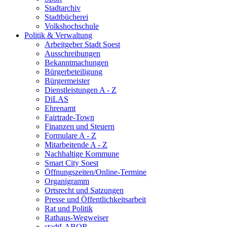
Stadtarchiv
Stadtbücherei
Volkshochschule
Politik & Verwaltung
Arbeitgeber Stadt Soest
Ausschreibungen
Bekanntmachungen
Bürgerbeteiligung
Bürgermeister
Dienstleistungen A - Z
DiLAS
Ehrenamt
Fairtrade-Town
Finanzen und Steuern
Formulare A - Z
Mitarbeitende A - Z
Nachhaltige Kommune
Smart City Soest
Öffnungszeiten/Online-Termine
Organigramm
Ortsrecht und Satzungen
Presse und Öffentlichkeitsarbeit
Rat und Politik
Rathaus-Wegweiser
stadtLABOR