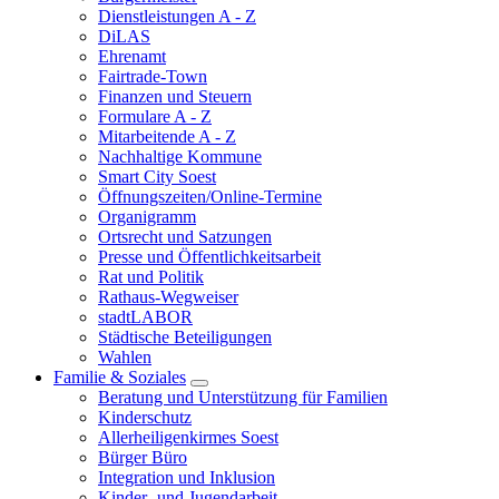
Dienstleistungen A - Z
DiLAS
Ehrenamt
Fairtrade-Town
Finanzen und Steuern
Formulare A - Z
Mitarbeitende A - Z
Nachhaltige Kommune
Smart City Soest
Öffnungszeiten/Online-Termine
Organigramm
Ortsrecht und Satzungen
Presse und Öffentlichkeitsarbeit
Rat und Politik
Rathaus-Wegweiser
stadtLABOR
Städtische Beteiligungen
Wahlen
Familie & Soziales
Beratung und Unterstützung für Familien
Kinderschutz
Allerheiligenkirmes Soest
Bürger Büro
Integration und Inklusion
Kinder- und Jugendarbeit