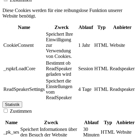
Diese Cookies werden für eine reibungslose Funktion unserer
Website benötigt.
Name
Zweck
Ablauf
Typ
Anbieter
Speichert Ihre
Einwilligung
CookieConsent
zur
1 Jahr
HTML
Website
Verwendung
von Cookies.
Bestimmt ob
_rspkrLoadCore
ReadSpeaker
Session
HTML
Readspeaker
geladen wird
Speichert die
Einstellungen
ReadSpeakerSettings
4 Tage
HTML
Readspeaker
vom
ReadSpeaker
Statistik
Zustimmen
Name
Zweck
Ablauf
Typ
Anbieter
Speichert Informationen über
30
_pk_ses
HTML
Website
den Besuch der Website
Minuten