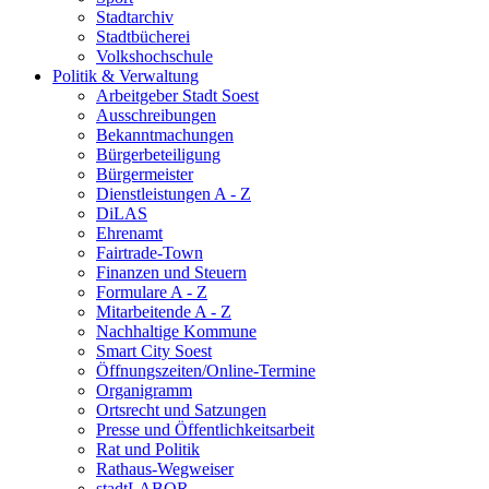
Stadtarchiv
Stadtbücherei
Volkshochschule
Politik & Verwaltung
Arbeitgeber Stadt Soest
Ausschreibungen
Bekanntmachungen
Bürgerbeteiligung
Bürgermeister
Dienstleistungen A - Z
DiLAS
Ehrenamt
Fairtrade-Town
Finanzen und Steuern
Formulare A - Z
Mitarbeitende A - Z
Nachhaltige Kommune
Smart City Soest
Öffnungszeiten/Online-Termine
Organigramm
Ortsrecht und Satzungen
Presse und Öffentlichkeitsarbeit
Rat und Politik
Rathaus-Wegweiser
stadtLABOR