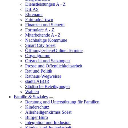
Dienstleistungen A - Z
DiLAS
Ehrenamt
Fairtrade-Town
Finanzen und Steuern
Formulare A - Z
Mitarbeitende A - Z
Nachhaltige Kommune
Smart City Soest
Öffnungszeiten/Online-Termine
Organigramm
Ortsrecht und Satzungen
Presse und Öffentlichkeitsarbeit
Rat und Politik
Rathaus-Wegweiser
stadtLABOR
Städtische Beteiligungen
Wahlen
Familie & Soziales
Beratung und Unterstützung für Familien
Kinderschutz
Allerheiligenkirmes Soest
Bürger Büro
Integration und Inklusion
Kinder- und Jugendarbeit