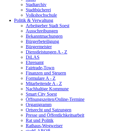
Stadtarchiv
Stadtbücherei
Volkshochschule
Politik & Verwaltung
Arbeitgeber Stadt Soest
Ausschreibungen
Bekanntmachungen
Bürgerbeteiligung
Bürgermeister
Dienstleistungen A - Z
DiLAS
Ehrenamt
Fairtrade-Town
Finanzen und Steuern
Formulare A - Z
Mitarbeitende A - Z
Nachhaltige Kommune
Smart City Soest
Öffnungszeiten/Online-Termine
Organigramm
Ortsrecht und Satzungen
Presse und Öffentlichkeitsarbeit
Rat und Politik
Rathaus-Wegweiser
stadtLABOR