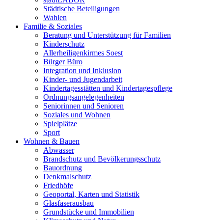
Städtische Beteiligungen
Wahlen
Familie & Soziales
Beratung und Unterstützung für Familien
Kinderschutz
Allerheiligenkirmes Soest
Bürger Büro
Integration und Inklusion
Kinder- und Jugendarbeit
Kindertagesstätten und Kindertagespflege
Ordnungsangelegenheiten
Seniorinnen und Senioren
Soziales und Wohnen
Spielplätze
Sport
Wohnen & Bauen
Abwasser
Brandschutz und Bevölkerungsschutz
Bauordnung
Denkmalschutz
Friedhöfe
Geoportal, Karten und Statistik
Glasfaserausbau
Grundstücke und Immobilien