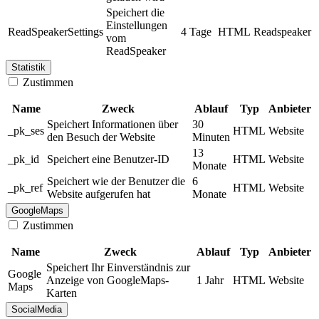
Speichert die
Einstellungen
ReadSpeakerSettings
4 Tage
HTML
Readspeaker
vom
ReadSpeaker
Statistik
Zustimmen
Name
Zweck
Ablauf
Typ
Anbieter
Speichert Informationen über
30
_pk_ses
HTML
Website
den Besuch der Website
Minuten
13
_pk_id
Speichert eine Benutzer-ID
HTML
Website
Monate
Speichert wie der Benutzer die
6
_pk_ref
HTML
Website
Website aufgerufen hat
Monate
GoogleMaps
Zustimmen
Name
Zweck
Ablauf
Typ
Anbieter
Speichert Ihr Einverständnis zur
Google
Anzeige von GoogleMaps-
1 Jahr
HTML
Website
Maps
Karten
SocialMedia