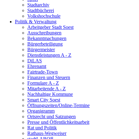
Stadtarchiv
Stadtbücherei
Volkshochschule
Politik & Verwaltung
Arbeitgeber Stadt Soest
Ausschreibungen
Bekanntmachungen
Bürgerbeteiligung
Bürgermeister
Dienstleistungen A - Z
DiLAS
Ehrenamt
Fairtrade-Town
Finanzen und Steuern
Formulare A - Z
Mitarbeitende A - Z
Nachhaltige Kommune
Smart City Soest
Öffnungszeiten/Online-Termine
Organigramm
Ortsrecht und Satzungen
Presse und Öffentlichkeitsarbeit
Rat und Politik
Rathaus-Wegweiser
stadtLABOR