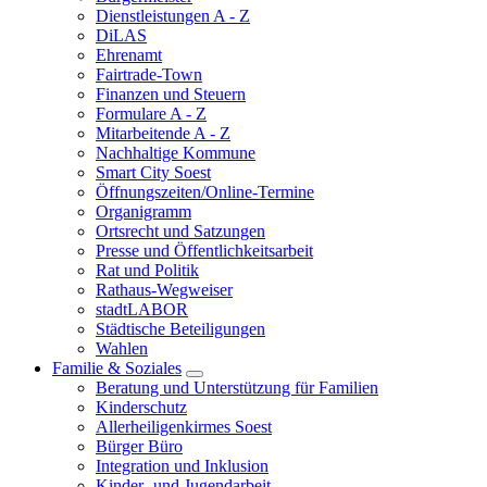
Dienstleistungen A - Z
DiLAS
Ehrenamt
Fairtrade-Town
Finanzen und Steuern
Formulare A - Z
Mitarbeitende A - Z
Nachhaltige Kommune
Smart City Soest
Öffnungszeiten/Online-Termine
Organigramm
Ortsrecht und Satzungen
Presse und Öffentlichkeitsarbeit
Rat und Politik
Rathaus-Wegweiser
stadtLABOR
Städtische Beteiligungen
Wahlen
Familie & Soziales
Beratung und Unterstützung für Familien
Kinderschutz
Allerheiligenkirmes Soest
Bürger Büro
Integration und Inklusion
Kinder- und Jugendarbeit