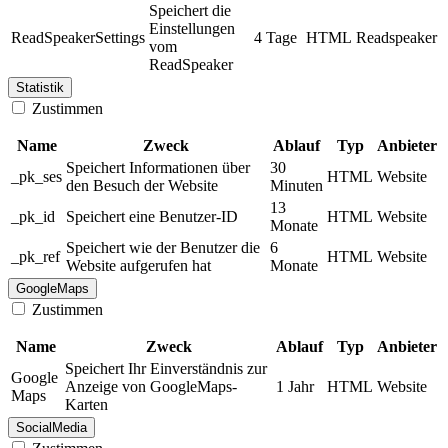
Speichert die
Einstellungen
ReadSpeakerSettings
4 Tage
HTML
Readspeaker
vom
ReadSpeaker
Statistik
Zustimmen
Name
Zweck
Ablauf
Typ
Anbieter
Speichert Informationen über
30
_pk_ses
HTML
Website
den Besuch der Website
Minuten
13
_pk_id
Speichert eine Benutzer-ID
HTML
Website
Monate
Speichert wie der Benutzer die
6
_pk_ref
HTML
Website
Website aufgerufen hat
Monate
GoogleMaps
Zustimmen
Name
Zweck
Ablauf
Typ
Anbieter
Speichert Ihr Einverständnis zur
Google
Anzeige von GoogleMaps-
1 Jahr
HTML
Website
Maps
Karten
SocialMedia