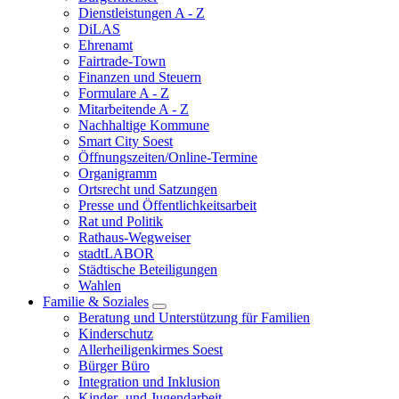
Dienstleistungen A - Z
DiLAS
Ehrenamt
Fairtrade-Town
Finanzen und Steuern
Formulare A - Z
Mitarbeitende A - Z
Nachhaltige Kommune
Smart City Soest
Öffnungszeiten/Online-Termine
Organigramm
Ortsrecht und Satzungen
Presse und Öffentlichkeitsarbeit
Rat und Politik
Rathaus-Wegweiser
stadtLABOR
Städtische Beteiligungen
Wahlen
Familie & Soziales
Beratung und Unterstützung für Familien
Kinderschutz
Allerheiligenkirmes Soest
Bürger Büro
Integration und Inklusion
Kinder- und Jugendarbeit