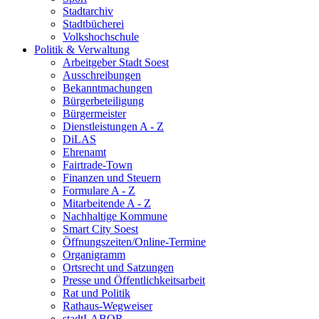
Stadtarchiv
Stadtbücherei
Volkshochschule
Politik & Verwaltung
Arbeitgeber Stadt Soest
Ausschreibungen
Bekanntmachungen
Bürgerbeteiligung
Bürgermeister
Dienstleistungen A - Z
DiLAS
Ehrenamt
Fairtrade-Town
Finanzen und Steuern
Formulare A - Z
Mitarbeitende A - Z
Nachhaltige Kommune
Smart City Soest
Öffnungszeiten/Online-Termine
Organigramm
Ortsrecht und Satzungen
Presse und Öffentlichkeitsarbeit
Rat und Politik
Rathaus-Wegweiser
stadtLABOR