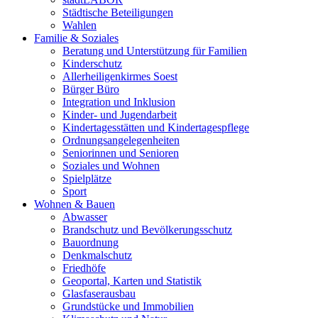
Städtische Beteiligungen
Wahlen
Familie & Soziales
Beratung und Unterstützung für Familien
Kinderschutz
Allerheiligenkirmes Soest
Bürger Büro
Integration und Inklusion
Kinder- und Jugendarbeit
Kindertagesstätten und Kindertagespflege
Ordnungsangelegenheiten
Seniorinnen und Senioren
Soziales und Wohnen
Spielplätze
Sport
Wohnen & Bauen
Abwasser
Brandschutz und Bevölkerungsschutz
Bauordnung
Denkmalschutz
Friedhöfe
Geoportal, Karten und Statistik
Glasfaserausbau
Grundstücke und Immobilien