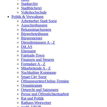
Stadtarchiv
Stadtbücherei
Volkshochschule
Politik & Verwaltung
Arbeitgeber Stadt Soest
Ausschreibungen
Bekanntmachungen
Bürgerbeteiligung
Bürgermeister
Dienstleistungen A - Z
DiLAS
Ehrenamt
Fairtrade-Town
Finanzen und Steuern
Formulare A - Z
Mitarbeitende A - Z
Nachhaltige Kommune
Smart City Soest
Öffnungszeiten/Online-Termine
Organigramm
Ortsrecht und Satzungen
Presse und Öffentlichkeitsarbeit
Rat und Politik
Rathaus-Wegweiser
stadtLABOR