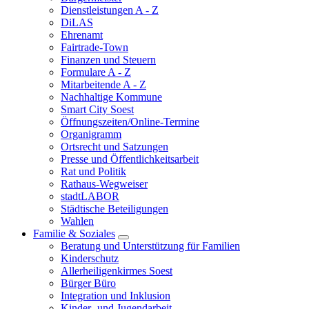
Dienstleistungen A - Z
DiLAS
Ehrenamt
Fairtrade-Town
Finanzen und Steuern
Formulare A - Z
Mitarbeitende A - Z
Nachhaltige Kommune
Smart City Soest
Öffnungszeiten/Online-Termine
Organigramm
Ortsrecht und Satzungen
Presse und Öffentlichkeitsarbeit
Rat und Politik
Rathaus-Wegweiser
stadtLABOR
Städtische Beteiligungen
Wahlen
Familie & Soziales
Beratung und Unterstützung für Familien
Kinderschutz
Allerheiligenkirmes Soest
Bürger Büro
Integration und Inklusion
Kinder- und Jugendarbeit