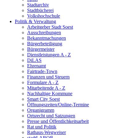
Stadtarchiv
Stadtbücherei
Volkshochschule
Politik & Verwaltung
Arbeitgeber Stadt Soest
Ausschreibungen
Bekanntmachungen
Bürgerbeteiligung
Bürgermeister
Dienstleistungen A - Z
DiLAS
Ehrenamt
Fairtrade-Town
Finanzen und Steuern
Formulare A - Z
Mitarbeitende A - Z
Nachhaltige Kommune
Smart City Soest
Öffnungszeiten/Online-Termine
Organigramm
Ortsrecht und Satzungen
Presse und Öffentlichkeitsarbeit
Rat und Politik
Rathaus-Wegweiser
stadtLABOR