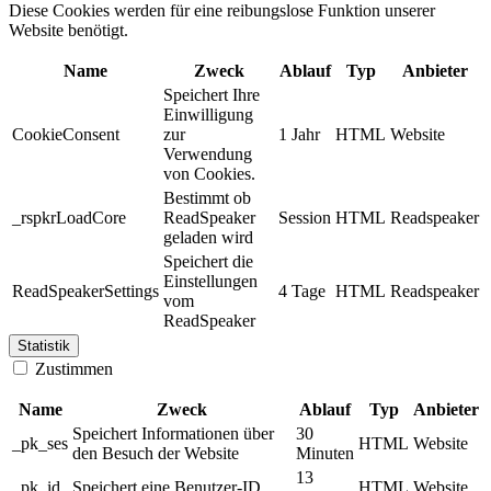
Diese Cookies werden für eine reibungslose Funktion unserer
Website benötigt.
Name
Zweck
Ablauf
Typ
Anbieter
Speichert Ihre
Einwilligung
CookieConsent
zur
1 Jahr
HTML
Website
Verwendung
von Cookies.
Bestimmt ob
_rspkrLoadCore
ReadSpeaker
Session
HTML
Readspeaker
geladen wird
Speichert die
Einstellungen
ReadSpeakerSettings
4 Tage
HTML
Readspeaker
vom
ReadSpeaker
Statistik
Zustimmen
Name
Zweck
Ablauf
Typ
Anbieter
Speichert Informationen über
30
_pk_ses
HTML
Website
den Besuch der Website
Minuten
13
_pk_id
Speichert eine Benutzer-ID
HTML
Website