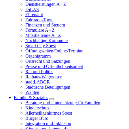
Dienstleistungen A - Z
DiLAS
Ehrenamt
Fairtrade-Town
Finanzen und Steuern
Formulare A - Z
Mitarbeitende A - Z
Nachhaltige Kommune
Smart City Soest
Öffnungszeiten/Online-Termine
Organigramm
Ortsrecht und Satzungen
Presse und Öffentlichkeitsarbeit
Rat und Politik
Rathaus-Wegweiser
stadtLABOR
Städtische Beteiligungen
Wahlen
Familie & Soziales
Beratung und Unterstützung für Familien
Kinderschutz
Allerheiligenkirmes Soest
Bürger Büro
Integration und Inklusion
Kinder- und Jugendarbeit