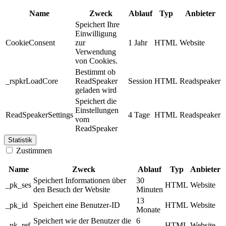
Name
Zweck
Ablauf
Typ
Anbieter
Speichert Ihre
Einwilligung
CookieConsent
zur
1 Jahr
HTML
Website
Verwendung
von Cookies.
Bestimmt ob
_rspkrLoadCore
ReadSpeaker
Session
HTML
Readspeaker
geladen wird
Speichert die
Einstellungen
ReadSpeakerSettings
4 Tage
HTML
Readspeaker
vom
ReadSpeaker
Statistik
Zustimmen
Name
Zweck
Ablauf
Typ
Anbieter
Speichert Informationen über
30
_pk_ses
HTML
Website
den Besuch der Website
Minuten
13
_pk_id
Speichert eine Benutzer-ID
HTML
Website
Monate
Speichert wie der Benutzer die
6
_pk_ref
HTML
Website