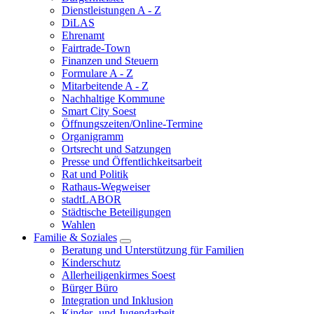
Dienstleistungen A - Z
DiLAS
Ehrenamt
Fairtrade-Town
Finanzen und Steuern
Formulare A - Z
Mitarbeitende A - Z
Nachhaltige Kommune
Smart City Soest
Öffnungszeiten/Online-Termine
Organigramm
Ortsrecht und Satzungen
Presse und Öffentlichkeitsarbeit
Rat und Politik
Rathaus-Wegweiser
stadtLABOR
Städtische Beteiligungen
Wahlen
Familie & Soziales
Beratung und Unterstützung für Familien
Kinderschutz
Allerheiligenkirmes Soest
Bürger Büro
Integration und Inklusion
Kinder- und Jugendarbeit