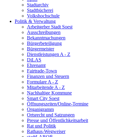
Stadtarchiv
Stadtbücherei
Volkshochschule
Politik & Verwaltung
Arbeitgeber Stadt Soest
Ausschreibungen
Bekanntmachungen
Bürgerbeteiligung
Bürgermeister
Dienstleistungen A - Z
DiLAS
Ehrenamt
Fairtrade-Town
Finanzen und Steuern
Formulare A - Z
Mitarbeitende A - Z
Nachhaltige Kommune
Smart City Soest
Öffnungszeiten/Online-Termine
Organigramm
Ortsrecht und Satzungen
Presse und Öffentlichkeitsarbeit
Rat und Politik
Rathaus-Wegweiser
stadtLABOR