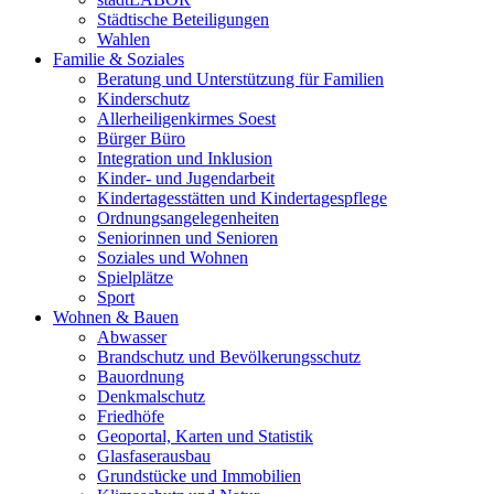
Städtische Beteiligungen
Wahlen
Familie & Soziales
Beratung und Unterstützung für Familien
Kinderschutz
Allerheiligenkirmes Soest
Bürger Büro
Integration und Inklusion
Kinder- und Jugendarbeit
Kindertagesstätten und Kindertagespflege
Ordnungsangelegenheiten
Seniorinnen und Senioren
Soziales und Wohnen
Spielplätze
Sport
Wohnen & Bauen
Abwasser
Brandschutz und Bevölkerungsschutz
Bauordnung
Denkmalschutz
Friedhöfe
Geoportal, Karten und Statistik
Glasfaserausbau
Grundstücke und Immobilien