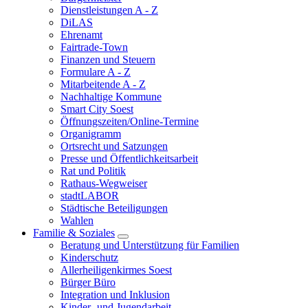
Dienstleistungen A - Z
DiLAS
Ehrenamt
Fairtrade-Town
Finanzen und Steuern
Formulare A - Z
Mitarbeitende A - Z
Nachhaltige Kommune
Smart City Soest
Öffnungszeiten/Online-Termine
Organigramm
Ortsrecht und Satzungen
Presse und Öffentlichkeitsarbeit
Rat und Politik
Rathaus-Wegweiser
stadtLABOR
Städtische Beteiligungen
Wahlen
Familie & Soziales
Beratung und Unterstützung für Familien
Kinderschutz
Allerheiligenkirmes Soest
Bürger Büro
Integration und Inklusion
Kinder- und Jugendarbeit