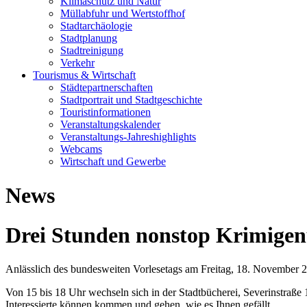
Klimaschutz und Natur
Müllabfuhr und Wertstoffhof
Stadtarchäologie
Stadtplanung
Stadtreinigung
Verkehr
Tourismus & Wirtschaft
Städtepartnerschaften
Stadtportrait und Stadtgeschichte
Touristinformationen
Veranstaltungskalender
Veranstaltungs-Jahreshighlights
Webcams
Wirtschaft und Gewerbe
News
Drei Stunden nonstop Krimigen
Anlässlich des bundesweiten Vorlesetags am Freitag, 18. November 
Von 15 bis 18 Uhr wechseln sich in der Stadtbücherei, Severinstraße
Interessierte können kommen und gehen, wie es Ihnen gefällt.