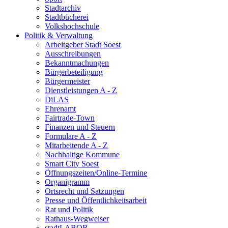
Stadtarchiv
Stadtbücherei
Volkshochschule
Politik & Verwaltung
Arbeitgeber Stadt Soest
Ausschreibungen
Bekanntmachungen
Bürgerbeteiligung
Bürgermeister
Dienstleistungen A - Z
DiLAS
Ehrenamt
Fairtrade-Town
Finanzen und Steuern
Formulare A - Z
Mitarbeitende A - Z
Nachhaltige Kommune
Smart City Soest
Öffnungszeiten/Online-Termine
Organigramm
Ortsrecht und Satzungen
Presse und Öffentlichkeitsarbeit
Rat und Politik
Rathaus-Wegweiser
stadtLABOR