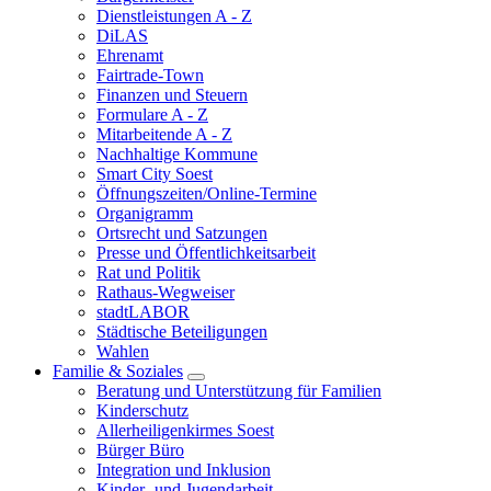
Dienstleistungen A - Z
DiLAS
Ehrenamt
Fairtrade-Town
Finanzen und Steuern
Formulare A - Z
Mitarbeitende A - Z
Nachhaltige Kommune
Smart City Soest
Öffnungszeiten/Online-Termine
Organigramm
Ortsrecht und Satzungen
Presse und Öffentlichkeitsarbeit
Rat und Politik
Rathaus-Wegweiser
stadtLABOR
Städtische Beteiligungen
Wahlen
Familie & Soziales
Beratung und Unterstützung für Familien
Kinderschutz
Allerheiligenkirmes Soest
Bürger Büro
Integration und Inklusion
Kinder- und Jugendarbeit