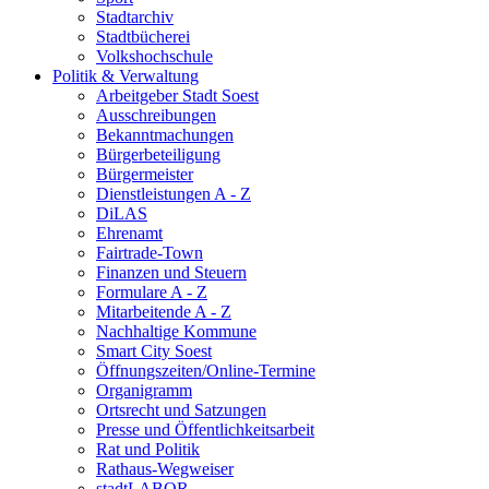
Stadtarchiv
Stadtbücherei
Volkshochschule
Politik & Verwaltung
Arbeitgeber Stadt Soest
Ausschreibungen
Bekanntmachungen
Bürgerbeteiligung
Bürgermeister
Dienstleistungen A - Z
DiLAS
Ehrenamt
Fairtrade-Town
Finanzen und Steuern
Formulare A - Z
Mitarbeitende A - Z
Nachhaltige Kommune
Smart City Soest
Öffnungszeiten/Online-Termine
Organigramm
Ortsrecht und Satzungen
Presse und Öffentlichkeitsarbeit
Rat und Politik
Rathaus-Wegweiser
stadtLABOR