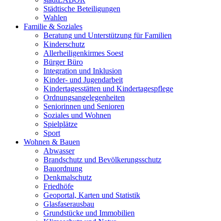
Städtische Beteiligungen
Wahlen
Familie & Soziales
Beratung und Unterstützung für Familien
Kinderschutz
Allerheiligenkirmes Soest
Bürger Büro
Integration und Inklusion
Kinder- und Jugendarbeit
Kindertagesstätten und Kindertagespflege
Ordnungsangelegenheiten
Seniorinnen und Senioren
Soziales und Wohnen
Spielplätze
Sport
Wohnen & Bauen
Abwasser
Brandschutz und Bevölkerungsschutz
Bauordnung
Denkmalschutz
Friedhöfe
Geoportal, Karten und Statistik
Glasfaserausbau
Grundstücke und Immobilien