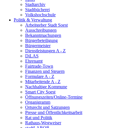
Stadtarchiv
Stadtbücherei
Volkshochschule
Politik & Verwaltung
Arbeitgeber Stadt Soest
Ausschreibungen
Bekanntmachungen
Bürgerbeteiligung
Bürgermeister
Dienstleistungen A - Z
DiLAS
Ehrenamt
Fairtrade-Town
Finanzen und Steuern
Formulare A - Z
Mitarbeitende A - Z
Nachhaltige Kommune
Smart City Soest
Öffnungszeiten/Online-Termine
Organigramm
Ortsrecht und Satzungen
Presse und Öffentlichkeitsarbeit
Rat und Politik
Rathaus-Wegweiser
stadtLABOR