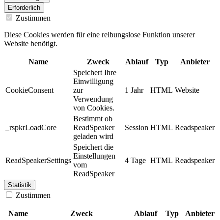
Erforderlich
Zustimmen
Diese Cookies werden für eine reibungslose Funktion unserer
Website benötigt.
Name
Zweck
Ablauf
Typ
Anbieter
Speichert Ihre
Einwilligung
CookieConsent
zur
1 Jahr
HTML
Website
Verwendung
von Cookies.
Bestimmt ob
_rspkrLoadCore
ReadSpeaker
Session
HTML
Readspeaker
geladen wird
Speichert die
Einstellungen
ReadSpeakerSettings
4 Tage
HTML
Readspeaker
vom
ReadSpeaker
Statistik
Zustimmen
Name
Zweck
Ablauf
Typ
Anbieter