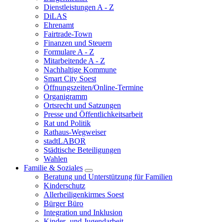
Dienstleistungen A - Z
DiLAS
Ehrenamt
Fairtrade-Town
Finanzen und Steuern
Formulare A - Z
Mitarbeitende A - Z
Nachhaltige Kommune
Smart City Soest
Öffnungszeiten/Online-Termine
Organigramm
Ortsrecht und Satzungen
Presse und Öffentlichkeitsarbeit
Rat und Politik
Rathaus-Wegweiser
stadtLABOR
Städtische Beteiligungen
Wahlen
Familie & Soziales
Beratung und Unterstützung für Familien
Kinderschutz
Allerheiligenkirmes Soest
Bürger Büro
Integration und Inklusion
Kinder- und Jugendarbeit