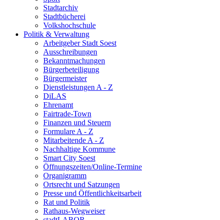
Stadtarchiv
Stadtbücherei
Volkshochschule
Politik & Verwaltung
Arbeitgeber Stadt Soest
Ausschreibungen
Bekanntmachungen
Bürgerbeteiligung
Bürgermeister
Dienstleistungen A - Z
DiLAS
Ehrenamt
Fairtrade-Town
Finanzen und Steuern
Formulare A - Z
Mitarbeitende A - Z
Nachhaltige Kommune
Smart City Soest
Öffnungszeiten/Online-Termine
Organigramm
Ortsrecht und Satzungen
Presse und Öffentlichkeitsarbeit
Rat und Politik
Rathaus-Wegweiser
stadtLABOR