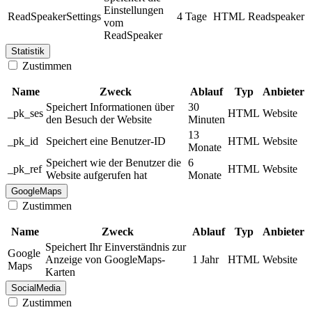
Einstellungen
ReadSpeakerSettings
4 Tage
HTML
Readspeaker
vom
ReadSpeaker
Statistik
Zustimmen
Name
Zweck
Ablauf
Typ
Anbieter
Speichert Informationen über
30
_pk_ses
HTML
Website
den Besuch der Website
Minuten
13
_pk_id
Speichert eine Benutzer-ID
HTML
Website
Monate
Speichert wie der Benutzer die
6
_pk_ref
HTML
Website
Website aufgerufen hat
Monate
GoogleMaps
Zustimmen
Name
Zweck
Ablauf
Typ
Anbieter
Speichert Ihr Einverständnis zur
Google
Anzeige von GoogleMaps-
1 Jahr
HTML
Website
Maps
Karten
SocialMedia
Zustimmen