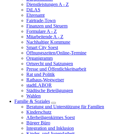
Dienstleistungen A - Z
DiLAS
Ehrenamt
Fairtrade-Town
Finanzen und Steuern
Formulare A - Z
Mitarbeitende A - Z
Nachhaltige Kommune
Smart City Soest
Öffnungszeiten/Online-Termine
Organigramm
Ortsrecht und Satzungen
Presse und Öffentlichkeitsarbeit
Rat und Politik
Rathaus-Wegweiser
stadtLABOR
Städtische Beteiligungen
Wahlen
Familie & Soziales
Beratung und Unterstützung für Familien
Kinderschutz
Allerheiligenkirmes Soest
Bürger Büro
Integration und Inklusion
Kinder- und Jugendarbeit